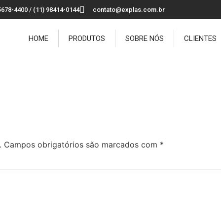
5678-4400 / (11) 98414-0144
contato@explas.com.br
HOME
PRODUTOS
SOBRE NÓS
CLIENTES
.
Campos obrigatórios são marcados com
*