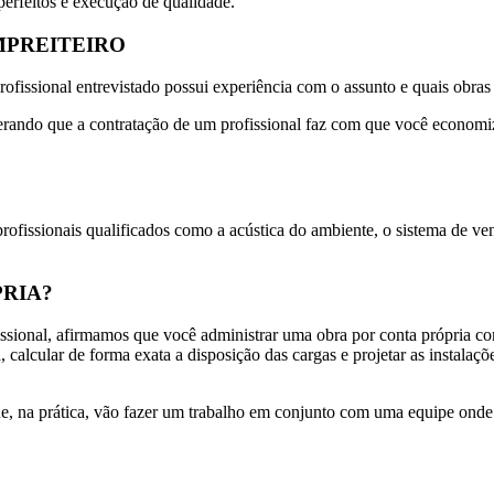
perfeitos e execução de qualidade.
MPREITEIRO
ofissional entrevistado possui experiência com o assunto e quais obras 
siderando que a contratação de um profissional faz com que você econo
fissionais qualificados como a acústica do ambiente, o sistema de ven
PRIA?
sional, afirmamos que você administrar uma obra por conta própria com
, calcular de forma exata a disposição das cargas e projetar as instal
 que, na prática, vão fazer um trabalho em conjunto com uma equipe on