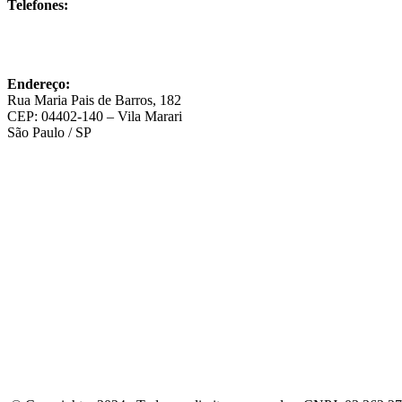
Telefones:
(11) 5562-2315
(11) 5678-4400
(11) 98414-0144
Endereço:
Rua Maria Pais de Barros, 182
CEP: 04402-140 – Vila Marari
São Paulo / SP