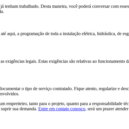
já tenham trabalhado. Desta maneira, você poderá conversar com esses c
da.
 até aqui, a programação de toda a instalação elétrica, hidráulica, de es
as exigências legais. Estas exigências são relativas ao funcionamento da
documentar o tipo de serviço contratado. Fique atento, regularize e des
envolvidos.
 empreiteiro, tanto para o projeto, quanto para a responsabilidade té
ra suprir sua demanda.
Entre em contato conosco
, será um prazer atender