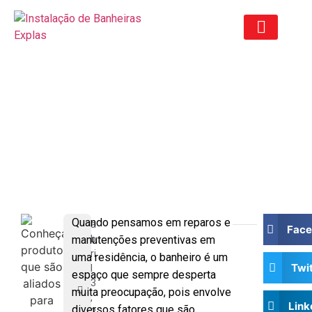
ORÇAMENTO ANTIGO
Conheça produtos que são
aliados para quem precisa fazer
manutenção no banheiro
Quando pensamos em reparos e
a
Fac
manutenções preventivas em
b
ri
uma residência, o banheiro é um
Twi
l
espaço que sempre desperta
3
muita preocupação, pois envolve
,
Link
diversos fatores que são