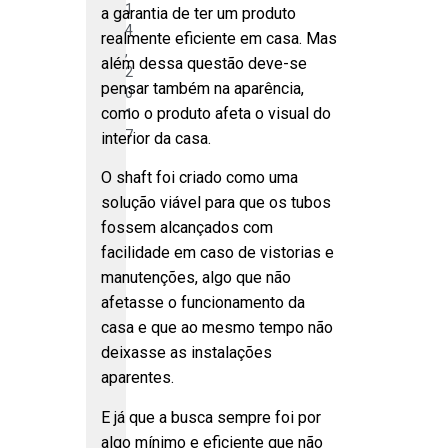
1
a garantia de ter um produto
4
realmente eficiente em casa. Mas
,
além dessa questão deve-se
2
pensar também na aparência,
0
como o produto afeta o visual do
1
7
interior da casa.
O shaft foi criado como uma
solução viável para que os tubos
fossem alcançados com
facilidade em caso de vistorias e
manutenções, algo que não
afetasse o funcionamento da
casa e que ao mesmo tempo não
deixasse as instalações
aparentes.
E já que a busca sempre foi por
algo mínimo e eficiente que não