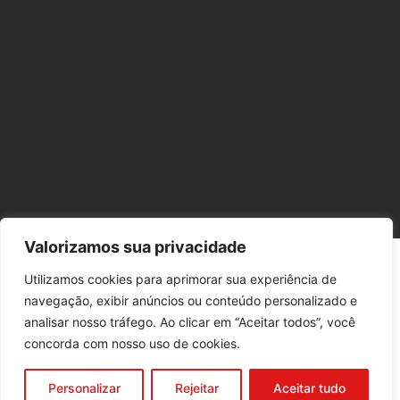
Valorizamos sua privacidade
© Copyright – 2024 : Todos os direitos reservados. CNPJ:
03.362.272/0001-20
Utilizamos cookies para aprimorar sua experiência de
Estratégia de Marketing Digital
– H2Web
navegação, exibir anúncios ou conteúdo personalizado e
analisar nosso tráfego. Ao clicar em “Aceitar todos”, você
concorda com nosso uso de cookies.
Personalizar
Rejeitar
Aceitar tudo