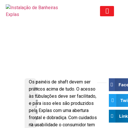
ORÇAMENTO ANTIGO
Painéis de shaft são práticos e
discretos na medida certa
Os painéis de shaft devem ser
f
Fac
práticos acima de tudo. O acesso
e
v
às tubulações deve ser facilitado,
Twi
e
e para isso eles são produzidos
r
pela Explas com uma abertura
e
Lin
frontal e dobradiça. Com cuidados
ir
na usabilidade o consumidor tem
o