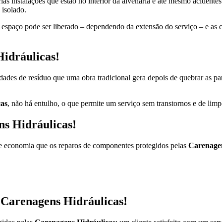
ias instalações que estão no interior da alvenaria e até mesmo acidente
 isolado.
o espaço pode ser liberado – dependendo da extensão do serviço – e as
idráulicas!
ades de resíduo que uma obra tradicional gera depois de quebrar as pa
cas
, não há entulho, o que permite um serviço sem transtornos e de lim
s Hidráulicas!
e economia que os reparos de componentes protegidos pelas
Carenagen
m Carenagens Hidráulicas!