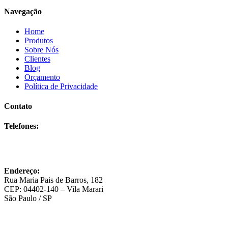
Navegação
Home
Produtos
Sobre Nós
Clientes
Blog
Orçamento
Política de Privacidade
Contato
Telefones:
(11) 5562-2315
(11) 5678-4400
(11) 98414-0144
Endereço:
Rua Maria Pais de Barros, 182
CEP: 04402-140 – Vila Marari
São Paulo / SP