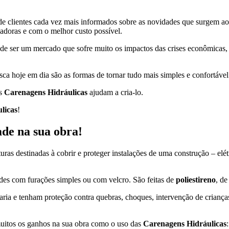
de clientes cada vez mais informados sobre as novidades que surgem a
ovadoras e com o melhor custo possível.
o de ser um mercado que sofre muito os impactos das crises econômicas,
sca hoje em dia são as formas de tornar tudo mais simples e confortá
as
Carenagens Hidráulicas
ajudam a cria-lo.
licas
!
ade na sua obra!
uturas destinadas à cobrir e proteger instalações de uma construção – elé
edes com furações simples ou com velcro. São feitas de
poliestireno
, de
aria e tenham proteção contra quebras, choques, intervenção de crianças
uitos os ganhos na sua obra como o uso das
Carenagens Hidráulicas
: