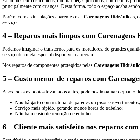
Acidentes com os técnicos, quebrar peças próximas, danificar as própr
principalmente com crianças. Desta forma, todo o espaço acaba sendo
Porém, com as instalações aparentes e as
Carenagens Hidráulicas
, 
serviço.
4 – Reparos mais limpos com Carenagens H
Podemos imaginar o transtorno, para os moradores, de grandes quantid
serviço de coleta especial disponível na região.
Nos reparos de componentes protegidos pelas
Carenagens Hidráuli
5 – Custo menor de reparos com Carenagen
Após todas os pontos levantados antes, podemos imaginar o quanto d
Não há gasto com material de paredes ou pisos e revestimentos;
Serviço mais rápido, gerando menos horas de trabalho;
Não há o custo de remoção de entulho.
6 – Cliente mais satisfeito nos reparos co