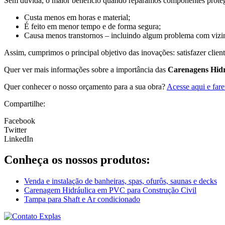
Sem dúvida, o maior benefício quando reparamos componentes prote
Custa menos em horas e material;
É feito em menor tempo e de forma segura;
Causa menos transtornos – incluindo algum problema com vizi
Assim, cumprimos o principal objetivo das inovações: satisfazer client
Quer ver mais informações sobre a importância das
Carenagens Hidr
Quer conhecer o nosso orçamento para a sua obra?
Acesse aqui e fa
Compartilhe:
Facebook
Twitter
LinkedIn
Conheça os nossos produtos:
Venda e instalação de banheiras, spas, ofurôs, saunas e decks
Carenagem Hidráulica em PVC para Construção Civil
Tampa para Shaft e Ar condicionado