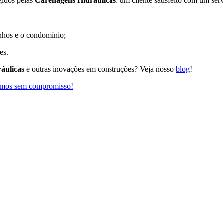
gidos pelas
Carenagens Hidráulicas
: um cliente satisfeito com um ser
nhos e o condomínio;
es.
áulicas
e outras inovações em construções? Veja nosso
blog
!
remos sem compromisso!