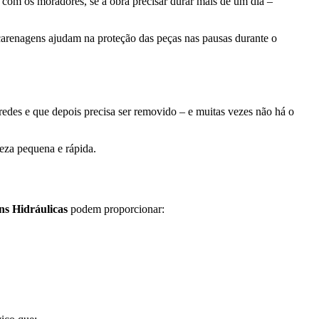
s com os moradores, se a obra precisar durar mais de um dia –
 carenagens ajudam na proteção das peças nas pausas durante o
redes e que depois precisa ser removido – e muitas vezes não há o
peza pequena e rápida.
s Hidráulicas
podem proporcionar: