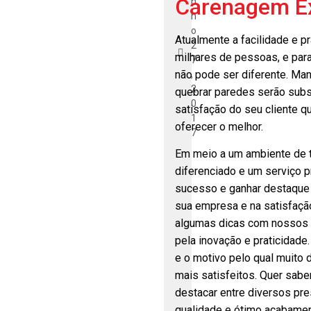
Carenagem Ex
n
h
o
Atualmente a facilidade e pr
2
milhares de pessoas, e par
7
não pode ser diferente. Ma
,
2
quebrar paredes serão subs
0
satisfação do seu cliente 
1
oferecer o melhor.
7
Em meio a um ambiente de t
diferenciado e um serviço p
sucesso e ganhar destaque
sua empresa e na satisfaçã
algumas dicas com nossos 
pela inovação e praticidade
e o motivo pelo qual muito
mais satisfeitos. Quer sab
destacar entre diversos pre
qualidade e ótimo acabamen