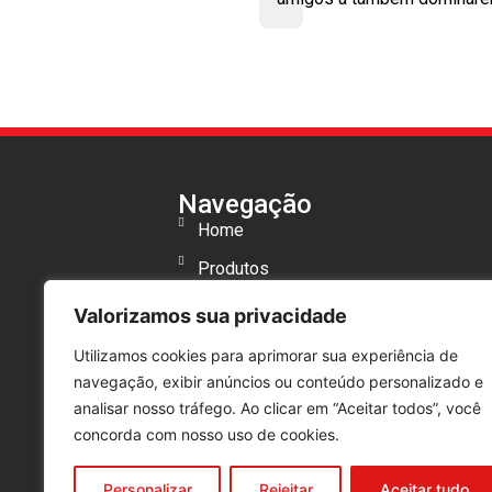
Navegação
Home
Produtos
Sobre Nós
Valorizamos sua privacidade
Clientes
Utilizamos cookies para aprimorar sua experiência de
navegação, exibir anúncios ou conteúdo personalizado e
Blog
analisar nosso tráfego. Ao clicar em “Aceitar todos”, você
Orçamento
concorda com nosso uso de cookies.
Política de Privacidade
Personalizar
Rejeitar
Aceitar tudo