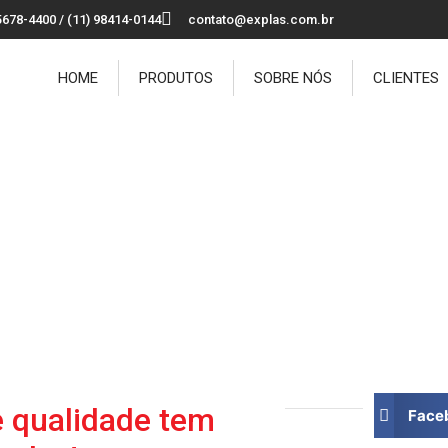
5678-4400 / (11) 98414-0144
contato@explas.com.br
HOME
PRODUTOS
SOBRE NÓS
CLIENTES
alidade! Conheça o diferen
Explas!
e qualidade tem
Face