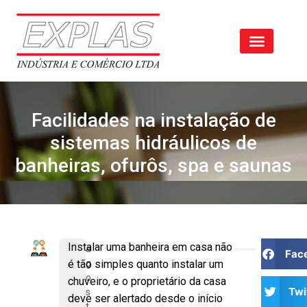
Facilidades na instalação de
sistemas hidráulicos de
banheiras, ofurôs, spa e saunas
Instalar uma banheira em casa não
a
Fac
é tão simples quanto instalar um
g
o
chuveiro, e o proprietário da casa
Twi
s
deve ser alertado desde o início
t