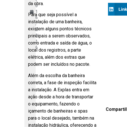
da obra.
o
Lin
1
Para que seja possível a
6
instalação de uma banheira,
,
existem alguns pontos técnicos
2
0
principais a serem observados,
1
como entrada e saída de água, o
6
local dos registros, a parte
elétrica, além dos extras que
podem ser incluídos no pacote.
Além da escolha da banheira
correta, a fase de inspeção facilita
a instalação. A Explas entra em
ação desde a hora de transportar
o equipamento, fazendo o
Compartil
içamento de banheiras e spas
para o local desejado, também na
instalação hidráulica, oferecendo a