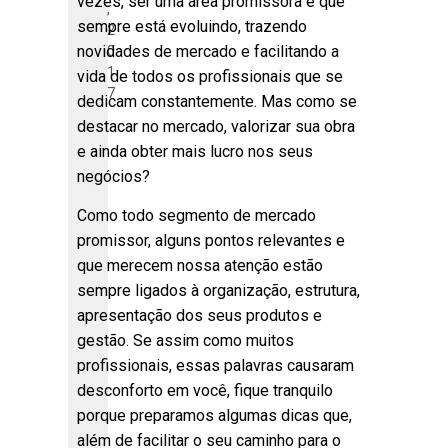
vezes, ser uma área promissora e que
,
sempre está evoluindo, trazendo
2
novidades de mercado e facilitando a
0
1
vida de todos os profissionais que se
7
dedicam constantemente. Mas como se
destacar no mercado, valorizar sua obra
e ainda obter mais lucro nos seus
negócios?
Como todo segmento de mercado
promissor, alguns pontos relevantes e
que merecem nossa atenção estão
sempre ligados à organização, estrutura,
apresentação dos seus produtos e
gestão. Se assim como muitos
profissionais, essas palavras causaram
desconforto em você, fique tranquilo
porque preparamos algumas dicas que,
além de facilitar o seu caminho para o