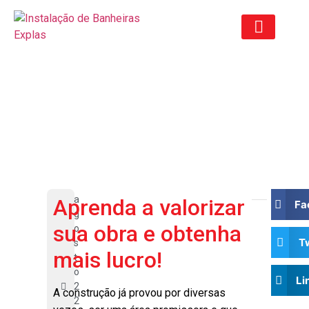
ORÇAMENTO ANTIGO
Dicas para valorizar a obra e ter
mais lucro em seus negócios
a
Aprenda a valorizar
Fa
g
sua obra e obtenha
o
T
s
mais lucro!
t
o
Li
2
A construção já provou por diversas
2