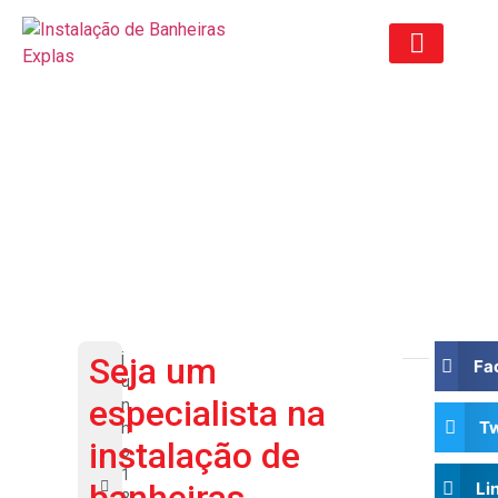
ORÇAMENTO ANTIGO
Confira nossas dicas para
facilitar a instalação de
banheiras!
j
Seja um
Fa
u
especialista na
n
Tw
h
instalação de
o
1
Li