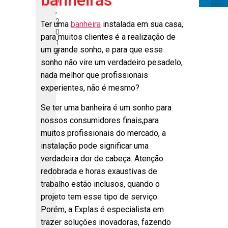
banheiras
3
,
2
Ter uma
banheira
instalada em sua casa,
0
para muitos clientes é a realização de
1
um grande sonho, e para que esse
7
sonho não vire um verdadeiro pesadelo,
nada melhor que profissionais
experientes, não é mesmo?
Se ter uma banheira é um sonho para
nossos consumidores finais,para
muitos profissionais do mercado, a
instalação pode significar uma
verdadeira dor de cabeça. Atenção
redobrada e horas exaustivas de
trabalho estão inclusos, quando o
projeto tem esse tipo de serviço.
Porém, a Explas é especialista em
trazer soluções inovadoras, fazendo